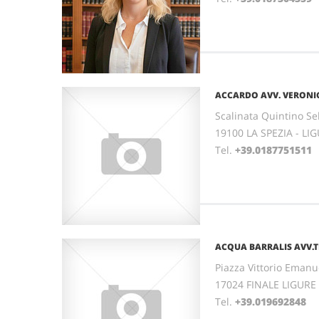
ACCARDO AVV. VERONI
Scalinata Quintino Sel
19100 LA SPEZIA - LI
Tel.
+39.0187751511
ACQUA BARRALIS AVV.T
Piazza Vittorio Emanue
17024 FINALE LIGURE 
Tel.
+39.019692848