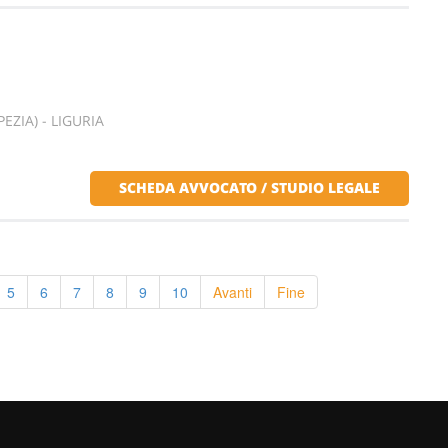
EZIA) - LIGURIA
SCHEDA AVVOCATO / STUDIO LEGALE
5
6
7
8
9
10
Avanti
Fine