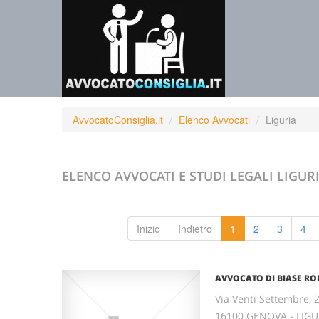
AvvocatoConsiglia.it
Elenco Avvocati
Liguria
ELENCO AVVOCATI E STUDI LEGALI
LIGUR
Inizio
Indietro
1
2
3
4
AVVOCATO DI BIASE RO
Via Venti Settembre, 
16100 GENOVA - LIGU