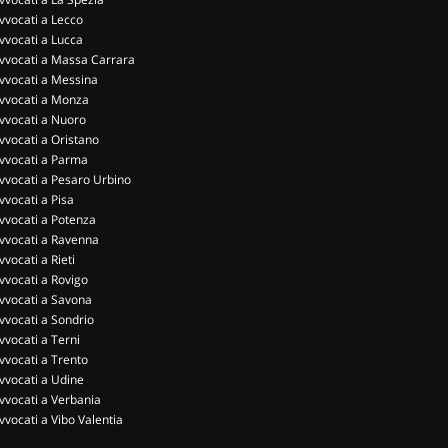
vvocati a Lecco
vvocati a Lucca
vvocati a Massa Carrara
vvocati a Messina
vvocati a Monza
vvocati a Nuoro
vvocati a Oristano
vvocati a Parma
vvocati a Pesaro Urbino
vvocati a Pisa
vvocati a Potenza
vvocati a Ravenna
vvocati a Rieti
vvocati a Rovigo
vvocati a Savona
vvocati a Sondrio
vvocati a Terni
vvocati a Trento
vvocati a Udine
vvocati a Verbania
vvocati a Vibo Valentia