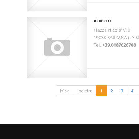
ALBERTO
Piazza Nicolo' V, 9
19038 SARZANA (LA SP
Tel.
+39.0187626708
Inizio
Indietro
1
2
3
4