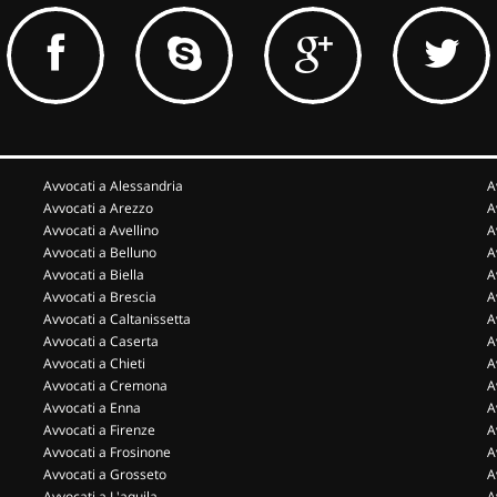
Avvocati a Alessandria
A
Avvocati a Arezzo
A
Avvocati a Avellino
A
Avvocati a Belluno
A
Avvocati a Biella
A
Avvocati a Brescia
A
Avvocati a Caltanissetta
A
Avvocati a Caserta
A
Avvocati a Chieti
A
Avvocati a Cremona
A
Avvocati a Enna
A
Avvocati a Firenze
A
Avvocati a Frosinone
A
Avvocati a Grosseto
A
Avvocati a L'aquila
A