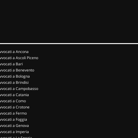
vvocati a Ancona
vvocati a Ascoli Piceno
vvocati a Bari
vvocati a Benevento
vvocati a Bologna
vvocati a Brindisi
vvocati a Campobasso
vvocati a Catania
vvocati a Como
vvocati a Crotone
vvocati a Fermo
vvocati a Foggia
vvocati a Genova
vvocati a Imperia
vvocati a La Spezia