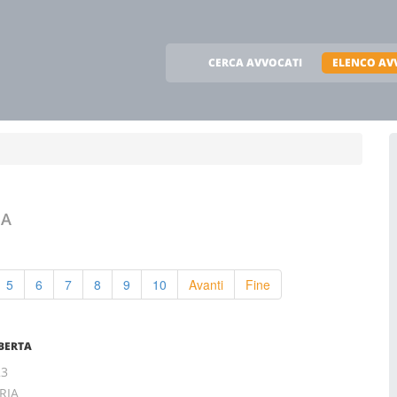
CERCA AVVOCATI
ELENCO AV
IA
5
6
7
8
9
10
Avanti
Fine
BERTA
23
RIA