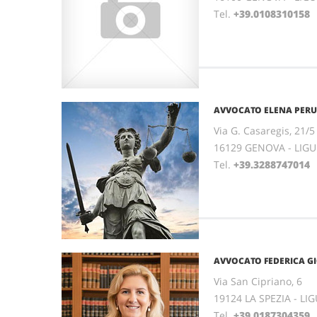
Tel.
+39.0108310158
AVVOCATO ELENA PERU
Via G. Casaregis, 21/5 
16129 GENOVA - LIGU
Tel.
+39.3288747014
F
AVVOCATO FEDERICA G
Via San Cipriano, 6
19124 LA SPEZIA - LI
Tel.
+39.0187304359