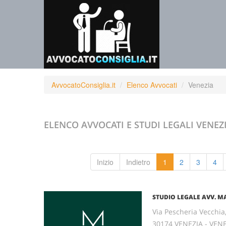
AvvocatoConsiglia.it
Elenco Avvocati
Venezia
ELENCO AVVOCATI E STUDI LEGALI
VENEZ
Inizio
Indietro
1
2
3
4
STUDIO LEGALE AVV. 
Via Pescheria Vecchia,
30174 VENEZIA - VEN