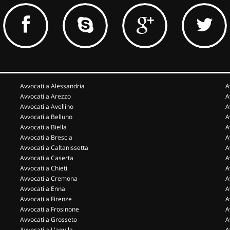
Avvocati a Alessandria
A
Avvocati a Arezzo
A
Avvocati a Avellino
A
Avvocati a Belluno
A
Avvocati a Biella
A
Avvocati a Brescia
A
Avvocati a Caltanissetta
A
Avvocati a Caserta
A
Avvocati a Chieti
A
Avvocati a Cremona
A
Avvocati a Enna
A
Avvocati a Firenze
A
Avvocati a Frosinone
A
Avvocati a Grosseto
A
Avvocati a L'aquila
A