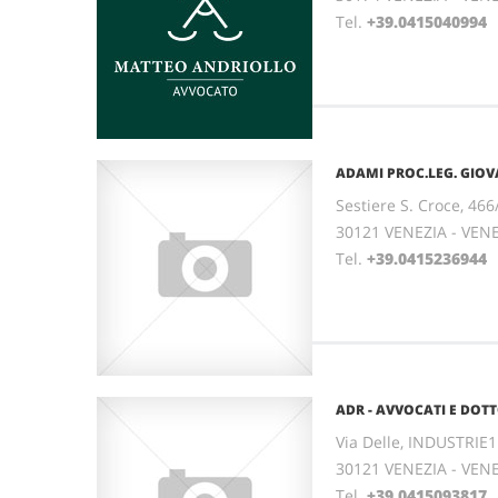
Tel.
+39.0415040994
F
ADAMI PROC.LEG. GIO
Sestiere S. Croce, 466
30121 VENEZIA - VEN
Tel.
+39.0415236944
ADR - AVVOCATI E DOT
Via Delle, INDUSTRIE1
30121 VENEZIA - VEN
Tel.
+39.0415093817