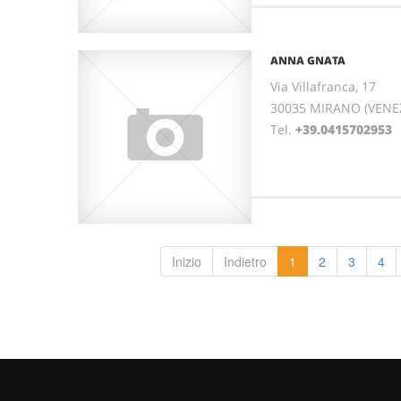
ANNA GNATA
Via Villafranca, 17
30035 MIRANO (VENEZ
Tel.
+39.0415702953
Inizio
Indietro
1
2
3
4