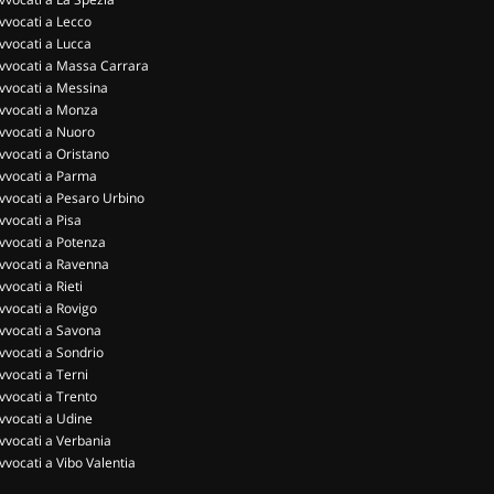
vvocati a Lecco
vvocati a Lucca
vvocati a Massa Carrara
vvocati a Messina
vvocati a Monza
vvocati a Nuoro
vvocati a Oristano
vvocati a Parma
vvocati a Pesaro Urbino
vvocati a Pisa
vvocati a Potenza
vvocati a Ravenna
vvocati a Rieti
vvocati a Rovigo
vvocati a Savona
vvocati a Sondrio
vvocati a Terni
vvocati a Trento
vvocati a Udine
vvocati a Verbania
vvocati a Vibo Valentia