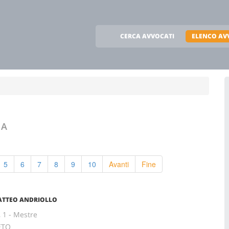
CERCA AVVOCATI
ELENCO AV
IA
5
6
7
8
9
10
Avanti
Fine
MATTEO ANDRIOLLO
 1 - Mestre
ETO