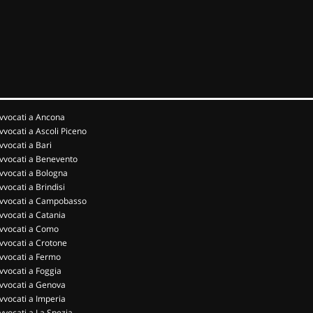
vvocati a Ancona
vvocati a Ascoli Piceno
vvocati a Bari
vvocati a Benevento
vvocati a Bologna
vvocati a Brindisi
vvocati a Campobasso
vvocati a Catania
vvocati a Como
vvocati a Crotone
vvocati a Fermo
vvocati a Foggia
vvocati a Genova
vvocati a Imperia
vvocati a La Spezia