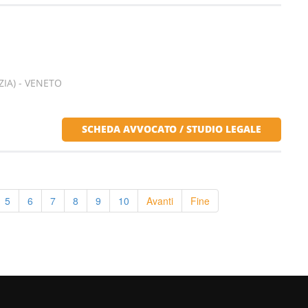
IA) - VENETO
SCHEDA AVVOCATO / STUDIO LEGALE
5
6
7
8
9
10
Avanti
Fine