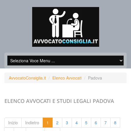
AvvocatoConsiglia.it
Elenco Avvocati
Padova
ELENCO AVVOCATI E STUDI LEGALI
PADOVA
Inizio
Indietro
1
2
3
4
5
6
7
8