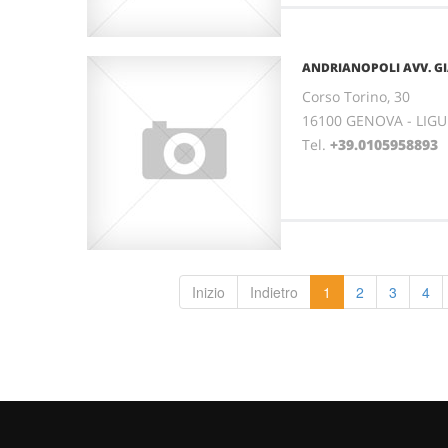
ANDRIANOPOLI AVV. G
Corso Torino, 30
16100 GENOVA - LIGU
Tel.
+39.0105958893
Inizio
Indietro
1
2
3
4