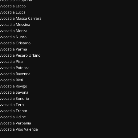
vvocati a Lecco
vvocati a Lucca
vvocati a Massa Carrara
vvocati a Messina
vvocati a Monza
vvocati a Nuoro
vvocati a Oristano
vvocati a Parma
vvocati a Pesaro Urbino
vvocati a Pisa
vvocati a Potenza
vvocati a Ravenna
vvocati a Rieti
vvocati a Rovigo
vvocati a Savona
vvocati a Sondrio
vvocati a Terni
vvocati a Trento
vvocati a Udine
vvocati a Verbania
vvocati a Vibo Valentia