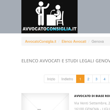
AvvocatoConsiglia.it
Elenco Avvocati
Genova
ELENCO AVVOCATI E STUDI LEGALI
GENO
Inizio
Indietro
1
2
3
4
AVVOCATO DI BIASE RO
Via Venti Settembre, 
16100 GENOVA - LIGU