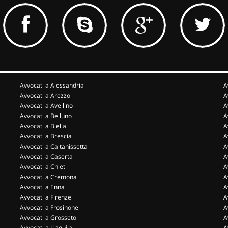
Avvocati a Alessandria
A
Avvocati a Arezzo
A
Avvocati a Avellino
A
Avvocati a Belluno
A
Avvocati a Biella
A
Avvocati a Brescia
A
Avvocati a Caltanissetta
A
Avvocati a Caserta
A
Avvocati a Chieti
A
Avvocati a Cremona
A
Avvocati a Enna
A
Avvocati a Firenze
A
Avvocati a Frosinone
A
Avvocati a Grosseto
A
Avvocati a L'aquila
A