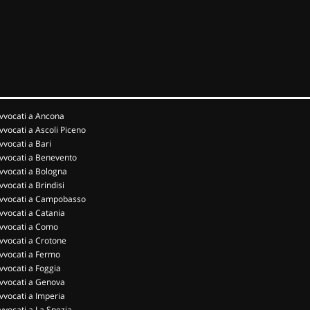
vvocati a Ancona
vvocati a Ascoli Piceno
vvocati a Bari
vvocati a Benevento
vvocati a Bologna
vvocati a Brindisi
vvocati a Campobasso
vvocati a Catania
vvocati a Como
vvocati a Crotone
vvocati a Fermo
vvocati a Foggia
vvocati a Genova
vvocati a Imperia
vvocati a La Spezia