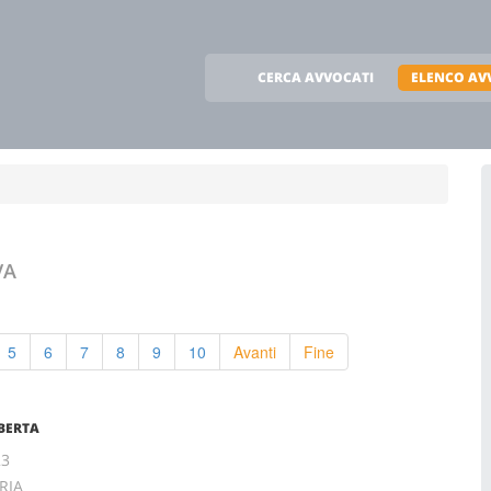
CERCA AVVOCATI
ELENCO AV
VA
5
6
7
8
9
10
Avanti
Fine
BERTA
23
RIA