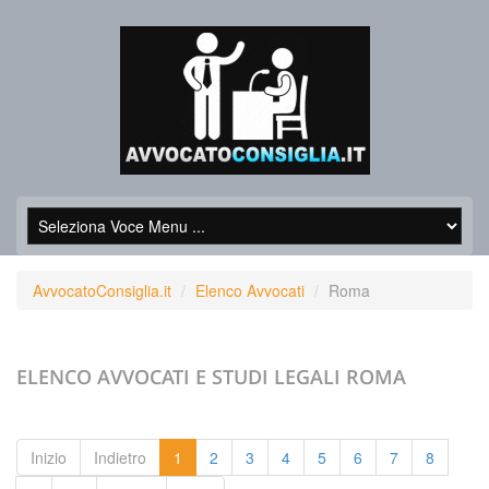
AvvocatoConsiglia.it
Elenco Avvocati
Roma
ELENCO AVVOCATI E STUDI LEGALI
ROMA
Inizio
Indietro
1
2
3
4
5
6
7
8