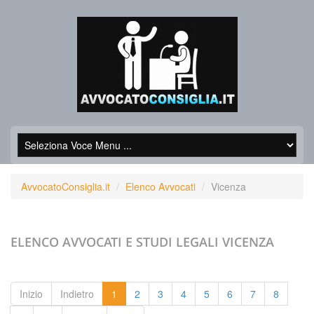
AvvocatoConsiglia.it
Elenco Avvocati
Vicenza
ELENCO AVVOCATI E STUDI LEGALI
VICENZA
Inizio
Indietro
1
2
3
4
5
6
7
8