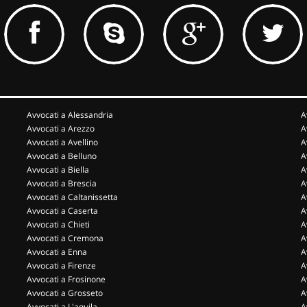
Avvocati a Alessandria
A
Avvocati a Arezzo
A
Avvocati a Avellino
A
Avvocati a Belluno
A
Avvocati a Biella
A
Avvocati a Brescia
A
Avvocati a Caltanissetta
A
Avvocati a Caserta
A
Avvocati a Chieti
A
Avvocati a Cremona
A
Avvocati a Enna
A
Avvocati a Firenze
A
Avvocati a Frosinone
A
Avvocati a Grosseto
A
Avvocati a L'aquila
A