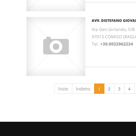
AVV. DISTEFANO GIOVA
Via Gen.Girlando, 5/B
97013 COMISO (RAGUSA
Tel.
+39.0932962234
Inizio
Indietro
1
2
3
4