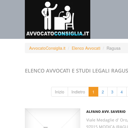
AvvocatoConsiglia.it
Elenco Avvocati
Ragusa
ELENCO AVVOCATI E STUDI LEGALI
RAGU
Inizio
Indietro
1
2
3
4
ALFANO AVV. SAVERIO
Viale Medaglie d' Oro
97015 MODICA (RAGUSA