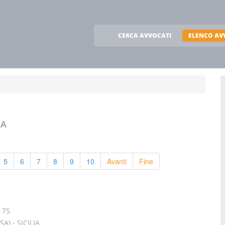
CERCA AVVOCATI
ELENCO AV
SA
5
6
7
8
9
10
Avanti
Fine
, 75
) - SICILIA