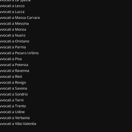
vvocati a Lecco
vvocati a Lucca
vvocati a Massa Carrara
vvocati a Messina
vvocati a Monza
vvocati a Nuoro
vvocati a Oristano
vvocati a Parma
vvocati a Pesaro Urbino
vvocati a Pisa
vvocati a Potenza
vvocati a Ravenna
vvocati a Rieti
vvocati a Rovigo
vvocati a Savona
vvocati a Sondrio
vvocati a Terni
vvocati a Trento
vvocati a Udine
vvocati a Verbania
vvocati a Vibo Valentia