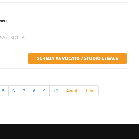
NNI
) - SICILIA
SCHEDA AVVOCATO / STUDIO LEGALE
5
6
7
8
9
10
Avanti
Fine