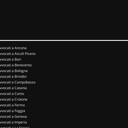
vvocati a Ancona
vvocati a Ascoli Piceno
vvocati a Bari
vvocati a Benevento
vvocati a Bologna
vvocati a Brindisi
vvocati a Campobasso
vvocati a Catania
vvocati a Como
vvocati a Crotone
vvocati a Fermo
vvocati a Foggia
vvocati a Genova
vvocati a Imperia
vvocati a La Spezia