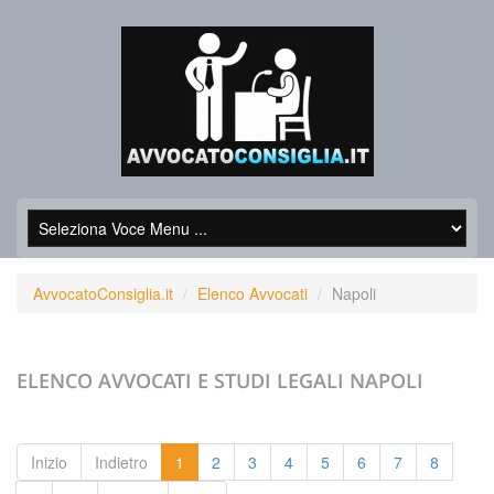
AvvocatoConsiglia.it
Elenco Avvocati
Napoli
ELENCO AVVOCATI E STUDI LEGALI
NAPOLI
Inizio
Indietro
1
2
3
4
5
6
7
8