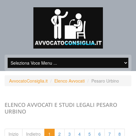
AvvocatoConsiglia.it
Elenco Avvocati
Pesaro Urbino
ELENCO AVVOCATI E STUDI LEGALI
PESARO
URBINO
Inizio
Indietro
1
2
3
4
5
6
7
8