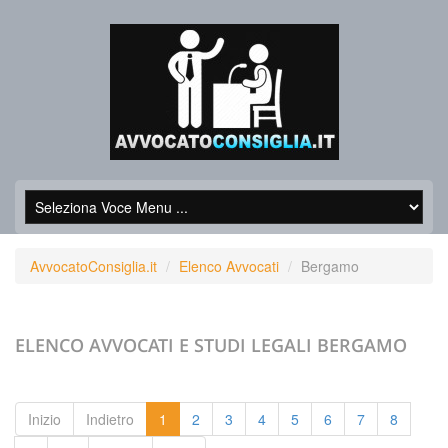
AvvocatoConsiglia.it
Elenco Avvocati
Bergamo
ELENCO AVVOCATI E STUDI LEGALI
BERGAMO
Inizio
Indietro
1
2
3
4
5
6
7
8