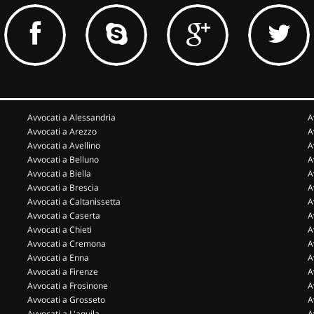
Avvocati a Alessandria
A
Avvocati a Arezzo
A
Avvocati a Avellino
A
Avvocati a Belluno
A
Avvocati a Biella
A
Avvocati a Brescia
A
Avvocati a Caltanissetta
A
Avvocati a Caserta
A
Avvocati a Chieti
A
Avvocati a Cremona
A
Avvocati a Enna
A
Avvocati a Firenze
A
Avvocati a Frosinone
A
Avvocati a Grosseto
A
Avvocati a L'aquila
A