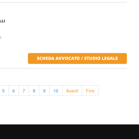
LLI
A
SCHEDA AVVOCATO / STUDIO LEGALE
5
6
7
8
9
10
Avanti
Fine