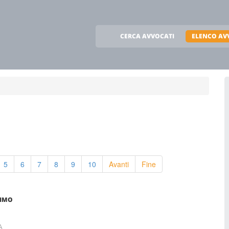
CERCA AVVOCATI
ELENCO AV
5
6
7
8
9
10
Avanti
Fine
SIMO
A