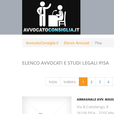
AvvocatoConsiglia.it
Elenco Avvocati
Pisa
ELENCO AVVOCATI E STUDI LEGALI
PISA
Inizio
Indietro
1
2
3
4
ABBAGNALE AVV. MAS
Via B.Cottolengo, 8
56100 PISA - TOSCAN