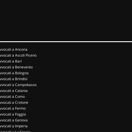
vvocati a Ancona
vvocati a Ascoli Piceno
vvocati a Bari
vvocati a Benevento
vvocati a Bologna
vvocati a Brindisi
vvocati a Campobasso
vvocati a Catania
vvocati a Como
vvocati a Crotone
vvocati a Fermo
vvocati a Foggia
vvocati a Genova
vvocati a Imperia
vvocati a La Spezia