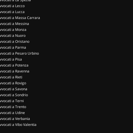
vvocati a Lecco
vvocati a Lucca
vvocati a Massa Carrara
vvocati a Messina
vvocati a Monza
vvocati a Nuoro
vvocati a Oristano
vvocati a Parma
vvocati a Pesaro Urbino
vvocati a Pisa
vvocati a Potenza
vvocati a Ravenna
vvocati a Rieti
vvocati a Rovigo
vvocati a Savona
vvocati a Sondrio
vvocati a Terni
vvocati a Trento
vvocati a Udine
vvocati a Verbania
vvocati a Vibo Valentia