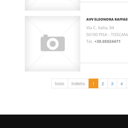
AVV ELEONORA RAFFAE
Via C. Italia, 84
56100 PISA - TOSCAN
Tel.
+39.05024471
Inizio
Indietro
1
2
3
4