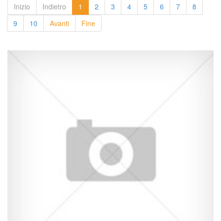
Inizio
Indietro
1
2
3
4
5
6
7
8
9
10
Avanti
Fine