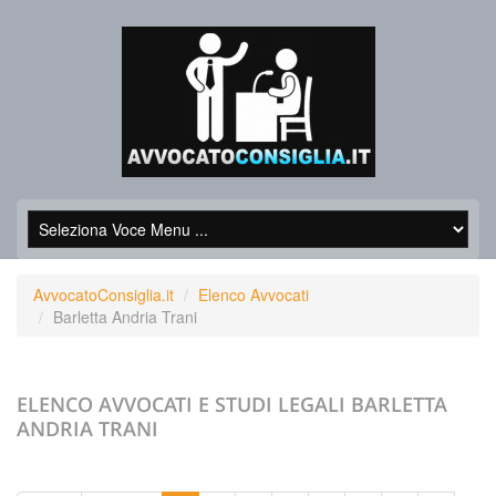
AvvocatoConsiglia.it
Elenco Avvocati
Barletta Andria Trani
ELENCO AVVOCATI E STUDI LEGALI
BARLETTA
ANDRIA TRANI