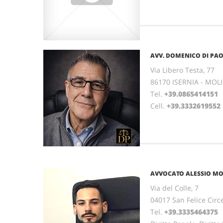
AVV. DOMENICO DI PA
Via Libero Testa, 77
86170 ISERNIA - MOL
Tel.
+39.0865414151
Cell.
+39.3332619552
AVVOCATO ALESSIO M
Via del Colle, 7
04017 San Felice Circ
Tel.
+39.3335464375