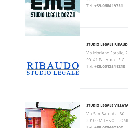
Tel.
+39.068419721
STUDIO LEGALE RIBAUD
Via Mariano Stabile, 
90141 Palermo - SICIL
Tel.
+39.0912511213
F
STUDIO LEGALE VILLATA
Via San Barnaba, 30
20100 MILANO - LOM
Tel.
+39.025462107