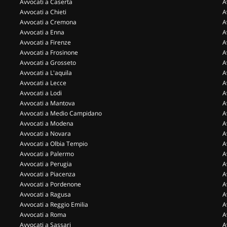
Avvocati a Caserta
A
Avvocati a Chieti
A
Avvocati a Cremona
A
Avvocati a Enna
A
Avvocati a Firenze
A
Avvocati a Frosinone
A
Avvocati a Grosseto
A
Avvocati a L'aquila
A
Avvocati a Lecce
A
Avvocati a Lodi
A
Avvocati a Mantova
A
Avvocati a Medio Campidano
A
Avvocati a Modena
A
Avvocati a Novara
A
Avvocati a Olbia Tempio
A
Avvocati a Palermo
A
Avvocati a Perugia
A
Avvocati a Piacenza
A
Avvocati a Pordenone
A
Avvocati a Ragusa
A
Avvocati a Reggio Emilia
A
Avvocati a Roma
A
Avvocati a Sassari
A