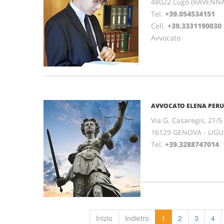
48022 Lugo (RAVENN
Tel.
+39.054534151
Cell.
+39.3331190030
Avvocato
AVVOCATO ELENA PERU
Via G. Casaregis, 21/5 
16129 GENOVA - LIGU
Tel.
+39.3288747014
F
Inizio
Indietro
1
2
3
4