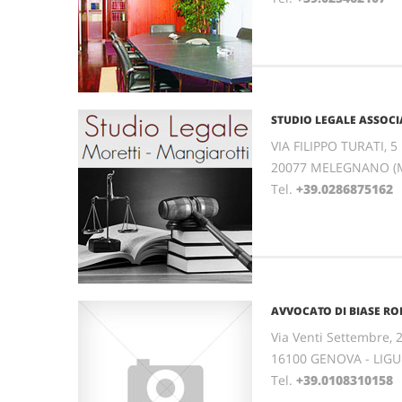
STUDIO LEGALE ASSOC
VIA FILIPPO TURATI, 5
20077 MELEGNANO (
Tel.
+39.0286875162
F
AVVOCATO DI BIASE RO
Via Venti Settembre, 
16100 GENOVA - LIGU
Tel.
+39.0108310158