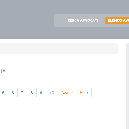
CERCA AVVOCATI
ELENCO AV
LIA
5
6
7
8
9
10
Avanti
Fine