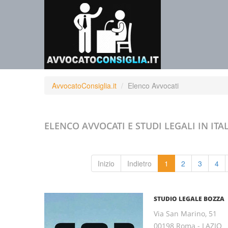
AvvocatoConsiglia.it
Elenco Avvocati
ELENCO AVVOCATI E STUDI LEGALI
IN ITA
Inizio
Indietro
1
2
3
4
STUDIO LEGALE BOZZA
Via San Marino, 51
00198 Roma - LAZIO