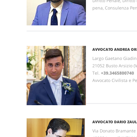
Diritto Penale, Diritt
pena, Consulenza Pe
AVVOCATO ANDREA OR
Largo Gaetano Giadin
21052 Busto Arsizio 
Tel.
+39.3465800740
Avvocato Civilista e P
AVVOCATO DARIO ZAUL
Via Donato Bramante 