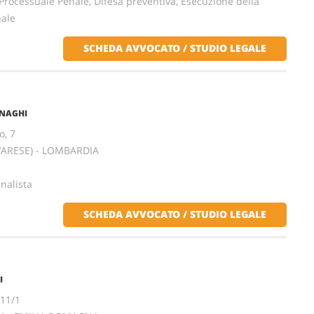
o Processuale Penale, Difesa preventiva, Esecuzione della
nale
SCHEDA AVVOCATO / STUDIO LEGALE
NAGHI
o, 7
(VARESE) - LOMBARDIA
enalista
SCHEDA AVVOCATO / STUDIO LEGALE
I
11/1