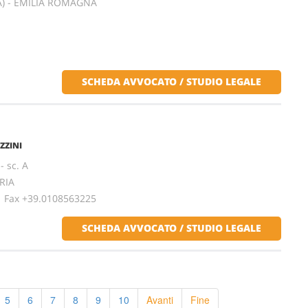
A) - EMILIA ROMAGNA
SCHEDA AVVOCATO / STUDIO LEGALE
ZZINI
- sc. A
RIA
ax +39.0108563225
SCHEDA AVVOCATO / STUDIO LEGALE
5
6
7
8
9
10
Avanti
Fine