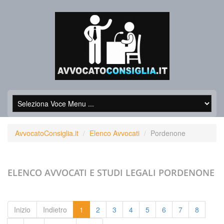
AvvocatoConsiglia.it
Elenco Avvocati
Pordenone
ELENCO AVVOCATI E STUDI LEGALI
PORDENONE
Inizio
Indietro
1
2
3
4
5
6
7
8