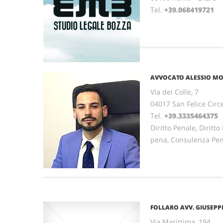
Tel.
+39.068419721
AVVOCATO ALESSIO M
Via del Colle, 7
04017 San Felice Circ
Tel.
+39.3335464375
Diritto Penale, Diritt
pena, Consulenza Pe
FOLLARO AVV. GIUSEPP
Via Marittima, 194