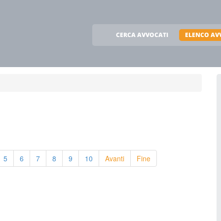
CERCA AVVOCATI
ELENCO AV
5
6
7
8
9
10
Avanti
Fine