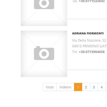
Tel.
+39.0771532643
ADRIANA FIORMONTI
Via Della Stazione, 52
04015 PRIVERNO (LATI
Tel.
+39.0773904658
Inizio
Indietro
1
2
3
4