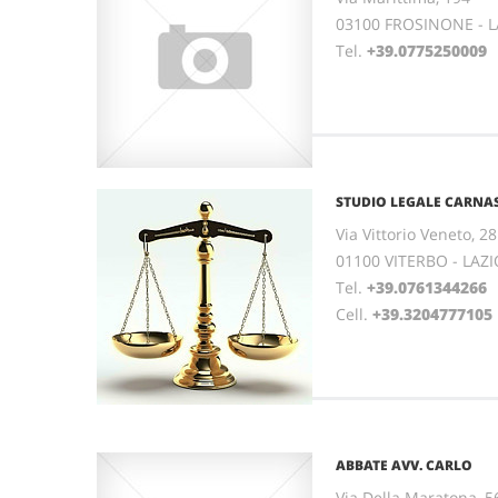
03100 FROSINONE - L
Tel.
+39.0775250009
STUDIO LEGALE CARNA
Via Vittorio Veneto, 28
01100 VITERBO - LAZI
Tel.
+39.0761344266
F
Cell.
+39.3204777105
ABBATE AVV. CARLO
Via Della Maratona, 5