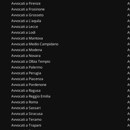
Avvocati a Firenze
A
Avvocati a Frosinone
A
Avvocati a Grosseto
A
Avvocati a L'aquila
A
Avvocati a Lecce
A
Avvocati a Lodi
A
Avvocati a Mantova
A
Avvocati a Medio Campidano
A
Avvocati a Modena
A
Avvocati a Novara
A
Avvocati a Olbia Tempio
A
Avvocati a Palermo
A
Avvocati a Perugia
A
Avvocati a Piacenza
A
Avvocati a Pordenone
A
Avvocati a Ragusa
A
Avvocati a Reggio Emilia
A
Avvocati a Roma
A
Avvocati a Sassari
A
Avvocati a Siracusa
A
Avvocati a Teramo
A
Avvocati a Trapani
A