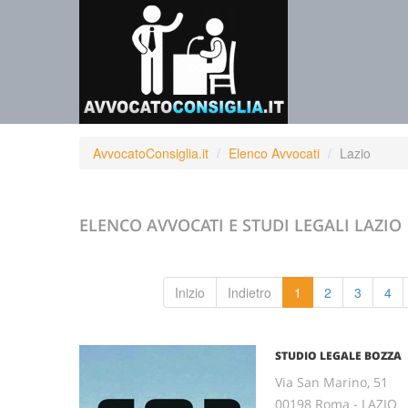
AvvocatoConsiglia.it
Elenco Avvocati
Lazio
ELENCO AVVOCATI E STUDI LEGALI
LAZIO
Inizio
Indietro
1
2
3
4
STUDIO LEGALE BOZZA
Via San Marino, 51
00198 Roma - LAZIO