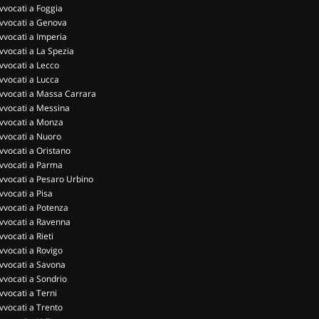
vvocati a Foggia
vvocati a Genova
vvocati a Imperia
vvocati a La Spezia
vvocati a Lecco
vvocati a Lucca
vvocati a Massa Carrara
vvocati a Messina
vvocati a Monza
vvocati a Nuoro
vvocati a Oristano
vvocati a Parma
vvocati a Pesaro Urbino
vvocati a Pisa
vvocati a Potenza
vvocati a Ravenna
vvocati a Rieti
vvocati a Rovigo
vvocati a Savona
vvocati a Sondrio
vvocati a Terni
vvocati a Trento